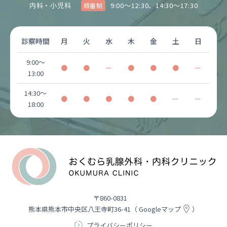
内科・小児科
9:00～12:30、14:30～17:30
順番制
診察時間
月
火
水
木
金
土
日
9:00〜
●
●
ー
●
●
●
ー
13:00
14:30〜
●
●
●
●
●
ー
ー
18:00
〒860-0831
熊本県熊本市中央区八王寺町36-41
（
Googleマップ
）
プライバシーポリシー